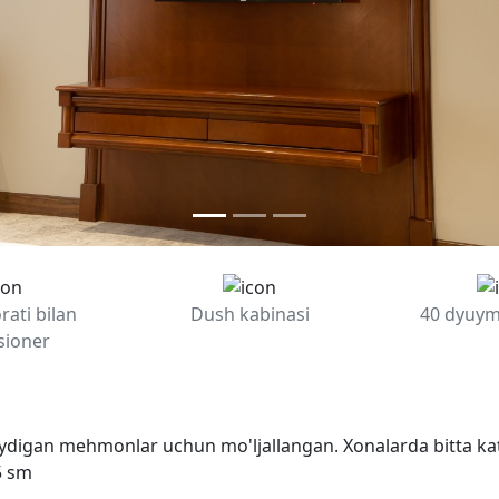
rati bilan
Dush kabinasi
40 dyuyml
sioner
ydigan
mehmonlar
uchun
mo'ljallangan
.
Xonalarda bitta
ka
5 sm