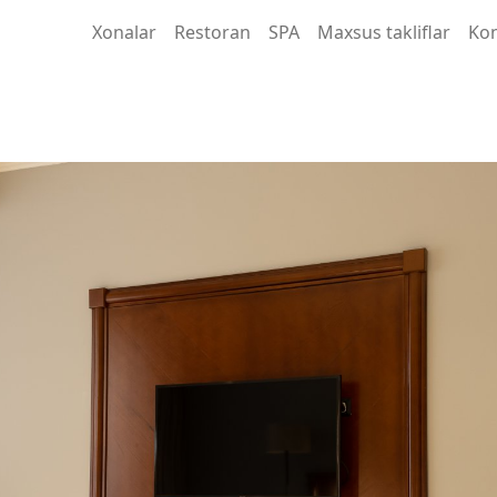
Xonalar
Restoran
SPA
Maxsus takliflar
Kon