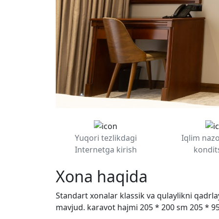
Yuqori tezlikdagi
Iqlim nazo
Internetga kirish
kondit
Xona haqida
Standart
xonalar
klassik
va
qulaylikni
qadrla
mavjud. karavot hajmi 205 * 200 sm 205 * 9