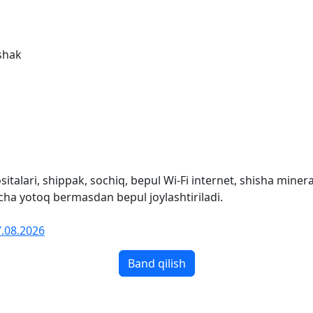
'shak
ositalari, shippak, sochiq, bepul Wi-Fi internet, shisha mine
mcha yotoq bermasdan bepul joylashtiriladi.
7.08.2026
Band qilish