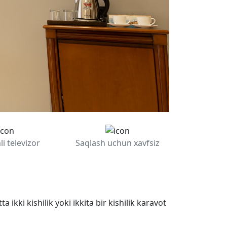
i televizor
Saqlash uchun xavfsiz
tta
ikki
kishilik
yoki
ikkita bir kishilik
karavot