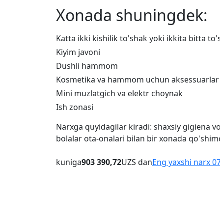
Xonada shuningdek:
Katta ikki kishilik to'shak yoki ikkita bitta to
Kiyim javoni
Dushli hammom
Kosmetika va hammom uchun aksessuarlar
Mini muzlatgich va elektr choynak
Ish zonasi
Narxga quyidagilar kiradi: shaxsiy gigiena v
bolalar ota-onalari bilan bir xonada qo'shi
kuniga
903 390,72
UZS dan
Eng yaxshi narx 0